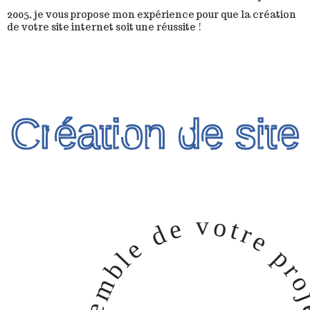
2005, je vous propose mon expérience pour que la création
de votre site internet soit une réussite !
Création de site
v
o
e
t
r
d
e
e
p
l
b
r
m
e