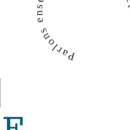
s
n
e
s
n
o
l
r
a
P
E