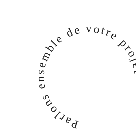
v
o
e
t
r
d
e
e
p
l
b
r
m
e
s
n
e
s
n
o
l
r
a
P