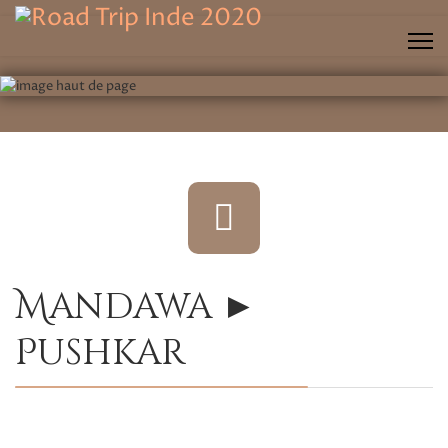
fas
fa-
motorcycle
Mandawa ►
Pushkar